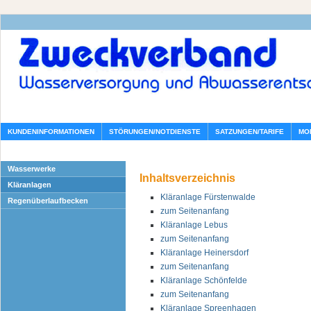
KUNDENINFORMATIONEN
STÖRUNGEN/NOTDIENSTE
SATZUNGEN/TARIFE
MO
Wasserwerke
Inhaltsverzeichnis
Kläranlagen
Kläranlage Fürstenwalde
Regenüberlaufbecken
zum Seitenanfang
Kläranlage Lebus
zum Seitenanfang
Kläranlage Heinersdorf
zum Seitenanfang
Kläranlage Schönfelde
zum Seitenanfang
Kläranlage Spreenhagen